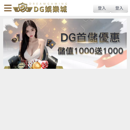
Tu娛樂球版推薦、球版玩法與術語解析｜Tu體育博彩最高賠率與專業地
送出
简体中文
搜尋
下現金球版入口