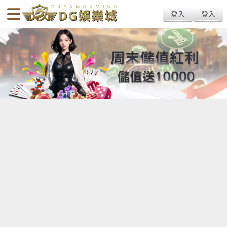
Tu娛樂球版推薦、球版玩法與術語解析｜Tu體育博彩最高賠率與專業地
送出
简体中文
搜尋
下現金球版入口