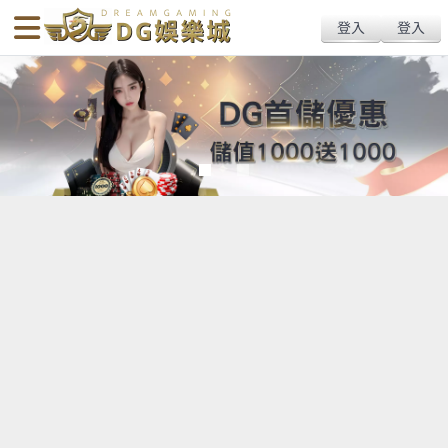
Tu娛樂球版推薦、球版玩法與術語解析｜Tu體育博彩最高賠率與專業地
送出
简体中文
搜尋
下現金球版入口