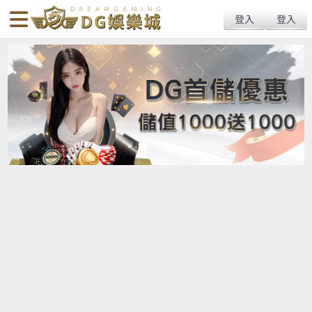
Tu娛樂球版推薦、球版玩法與術語解析｜Tu體育博彩最高賠率與專業地
送出
简体中文
搜尋
下現金球版入口