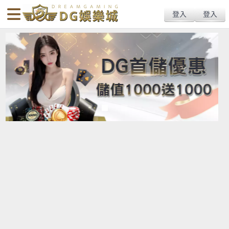
Tu娛樂球版推薦、球版玩法與術語解析｜Tu體育博彩最高賠率與專業地
送出
简体中文
搜尋
下現金球版入口