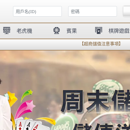
下現金球版入口
投注技巧
球版資訊
球版心得