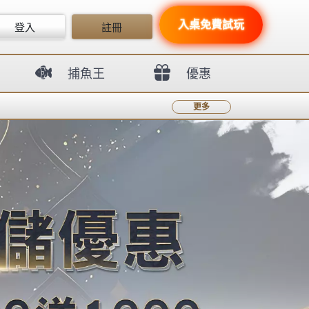
送出
简体中文
聯絡我們
搜尋